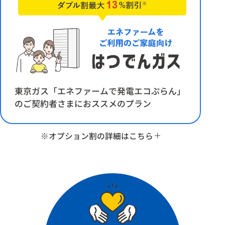
※割引上限額/1ヶ月 2,619円（消費税等相当額を含む）
※1円未満切り捨て
【3％割引】エコ給湯器割
※エコジョーズ（高効率給湯器）をご利用の場合に適用
※割引上限額/1ヶ月 2,619円（消費税等相当額を含む）
※1円未満切り捨て
東京ガス「エネファームで発電エコぷらん」
【6％割引】ダブル割（浴室暖房割+エコ給湯器割）
のご契約者さまにおススメのプラン
※都市ガス浴室暖房＋エコジョーズ（高効率給湯器）をご
利用の場合に適用
※割引上限額/1ヶ月 5,237円（消費税等相当額を含む）
※オプション割の詳細はこちら
※ご利用のガス機器によって、料金をさらに割引
ダブル割の対象:ガスの浴室暖房乾燥機、家庭用省エネ給湯
【3％割引】浴室暖房割
器をお使いの方。
※都市ガス浴室暖房をご利用場合に適用
※割引上限額/1ヶ月 2,619円（消費税等相当額を含む）
※1円未満切り捨て
【10％割引】床暖房割（冬期のみ）
※都市ガス床暖房をご利用の場合に適用
※冬期とは料金算定期間の末日が12月1日から4月30日に属