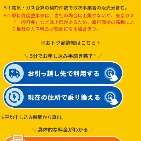
※1 電気・ガス合算の契約件数で取次事業者の販売分含む。
※2 原料費調整単価は、当社の場合は上限がないが、東京ガス
「一般料金」などは上限があるため、原料価格の高騰によ
り当社のガス料金が割高になる場合あり。
※おトク額詳細はこちら
①おトク額は、4人家族のモデル使用量（電気40A 500kWh/
月、ガス45m³/月）をもとに東電EP「スタンダードS」東京
＼ 5分でお申し込み手続き完了
／
※
ガス「一般料金」の適用単価とCDエナジー「ファミリーでん
き」「ベーシックガス」の料金を比較し、算定。
②セット割、消費税相当額を含み、燃料費・原料費調整額およ
び再生可能エネルギー発電補足賦課金を含まない金額の比
較。100円未満切り捨て。
③実際は電気・ガス料金には毎月燃料費・原料費調整額を加減
算。使用状況によりお得額は変動。
※平均申し込み時間から算出。
＼ 具体的な料金がわかる ／