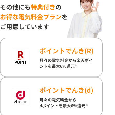
シックでんき」「ベーシックガス」の料金を比
「
その他にも
特典付き
の
較し、算定。消費税相当額を含み、原・燃料費
を
調整額および再生可能エネルギー発電促進賦課
費
お得な電気料金プラン
を
金を含まない金額の比較。（セット割込）
課
ご用意しています
ポイントでんき(R)
月々の電気料金から楽天ポイ
ントを最大6％還元
※
ポイントでんき(d)
月々の電気料金から
dポイントを最大6％還元
※