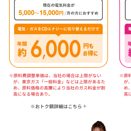
※原料費調整単価は、当社の場合は上限がない
※原
が、東京ガス「一般料金」などは上限があるた
が
め、原料価格の高騰により当社のガス料金が割
め
高になる場合あり。
高
※おトク額詳細はこちら
※おトク額は、3人家族のモデル使用量（電気40A
※お
300kWh/月、ガス30m³/月）をもとに東京電力
40
エナジーパートナー「スタンダードS」東京ガ
電
ス「一般料金」の適用単価とCDエナジー「ベー
京