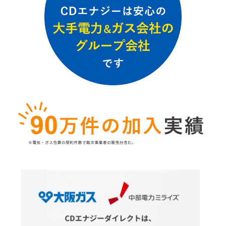
する期間
※割引上限額/1ヶ月 7,857円（消費税等相当額を含む）
※1円未満切り捨て
【最大13％割引】ダブル割（浴室暖房割+床暖房割）
※都市ガス浴室暖房＋都市ガス床暖房をご利用の場合に適
用
※冬期13％、その他期3％がそれぞれ割引
※冬期とは料金算定期間の末日が12月1日から4月30日に属
する期間
※割引上限額/1ヶ月 冬期10,475円、その他期2,619円（消費
税等相当額を含む）
※1円未満切り捨て
ダブル割の対象:ガスの浴室暖房乾燥機、家庭用省エネ給湯
器をお使いの方。